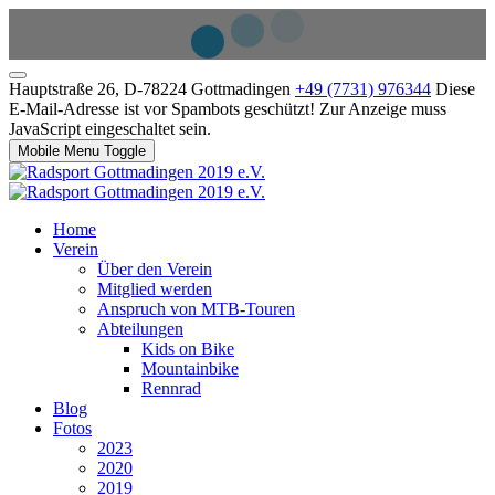
Hauptstraße 26, D-78224 Gottmadingen
+49 (7731) 976344
Diese
E-Mail-Adresse ist vor Spambots geschützt! Zur Anzeige muss
JavaScript eingeschaltet sein.
Mobile Menu Toggle
Home
Verein
Über den Verein
Mitglied werden
Anspruch von MTB-Touren
Abteilungen
Kids on Bike
Mountainbike
Rennrad
Blog
Fotos
2023
2020
2019