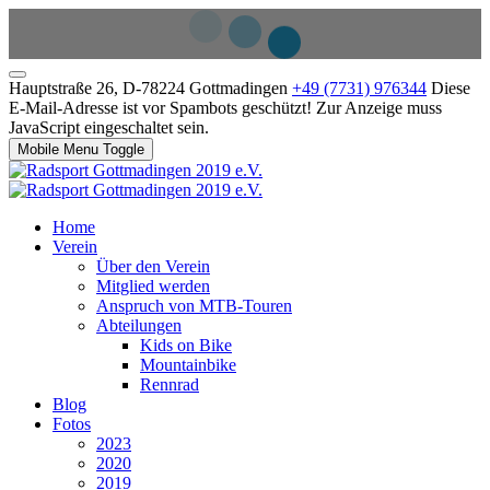
Hauptstraße 26, D-78224 Gottmadingen
+49 (7731) 976344
Diese
E-Mail-Adresse ist vor Spambots geschützt! Zur Anzeige muss
JavaScript eingeschaltet sein.
Mobile Menu Toggle
Home
Verein
Über den Verein
Mitglied werden
Anspruch von MTB-Touren
Abteilungen
Kids on Bike
Mountainbike
Rennrad
Blog
Fotos
2023
2020
2019